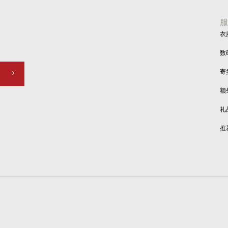
衣
数
寄
额
礼
推