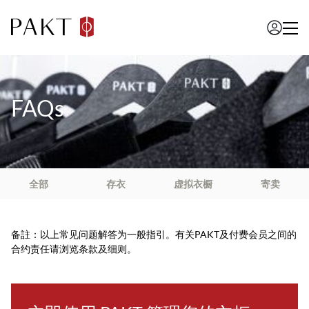
FAQs
全部
存衣
虚拟衣橱
寄卖
备註：以上常见问题解答为一般指引。有关PAKT及付费会员之间的
合约责任请浏览
条款及细则
。