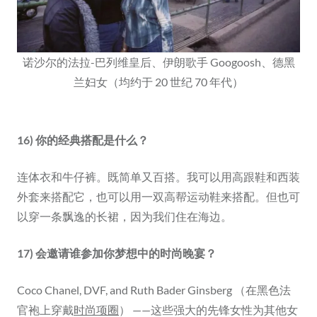
诺沙尔的法拉-巴列维皇后、伊朗歌手 Googoosh、德黑
兰妇女（均约于 20 世纪 70 年代）
16) 你的经典搭配是什么？
连体衣和牛仔裤。既简单又百搭。我可以用高跟鞋和西装
外套来搭配它，也可以用一双高帮运动鞋来搭配。但也可
以穿一条飘逸的长裙，因为我们住在海边。
17) 会邀请谁参加你梦想中的时尚晚宴？
Coco Chanel, DVF, and Ruth Bader Ginsberg （在黑色法
官袍上穿戴
时尚项圈
） ——这些强大的先锋女性为其他女